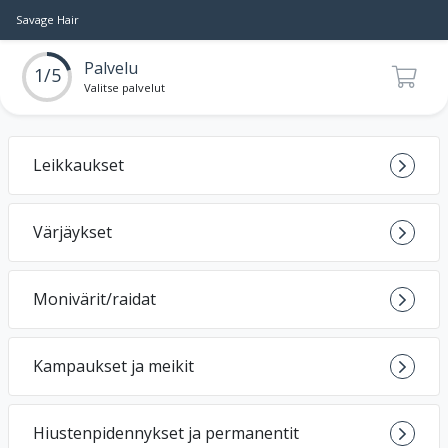
Savage Hair
Palvelu
1/5
Valitse palvelut
Leikkaukset
Värjäykset
Monivärit/raidat
Kampaukset ja meikit
Hiustenpidennykset ja permanentit