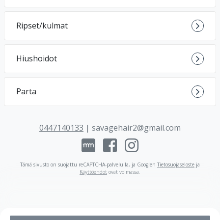
Ripset/kulmat
Hiushoidot
Parta
0447140133
|
savagehair2@gmail.com
Tämä sivusto on suojattu reCAPTCHA-palvelulla, ja Googlen
Tietosuojaseloste
ja
Käyttöehdot
ovat voimassa
.