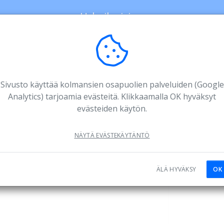
Urheiluvisio
3
Aika
Tiedot
Valitse aika
Täytä tiedot
Sivusto käyttää kolmansien osapuolien palveluiden (Google
Analytics) tarjoamia evästeitä. Klikkaamalla OK hyväksyt
evästeiden käytön.
Jos sopivaa
tiedust
NÄYTÄ EVÄSTEKÄYTÄNTÖ
ÄLÄ HYVÄKSY
OK