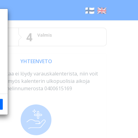
🇫🇮
🇬🇧
4
Valmis
YHTEENVETO
 aikaa ei löydy varauskalenterista, niin voit
ella myös kalenterin ulkopuolisia aikoja
puhelinnumerosta 0400615169