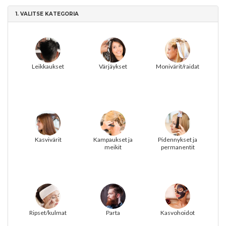
1.
VALITSE KATEGORIA
Leikkaukset
Värjäykset
Monivärit/raidat
Kasvivärit
Kampaukset ja
Pidennykset ja
meikit
permanentit
Ripset/kulmat
Parta
Kasvohoidot