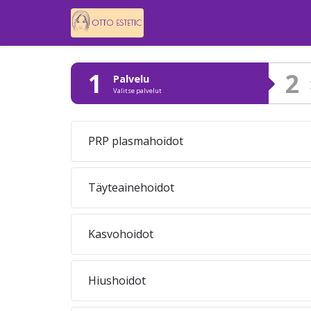
1
2
Palvelu
Valitse palvelut
PRP plasmahoidot
Täyteainehoidot
Kasvohoidot
Hiushoidot