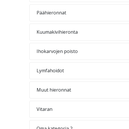
Päähieronnat
Kuumakivihieronta
Ihokarvojen poisto
Lymfahoidot
Muut hieronnat
Vitaran
Oma kategoria 2