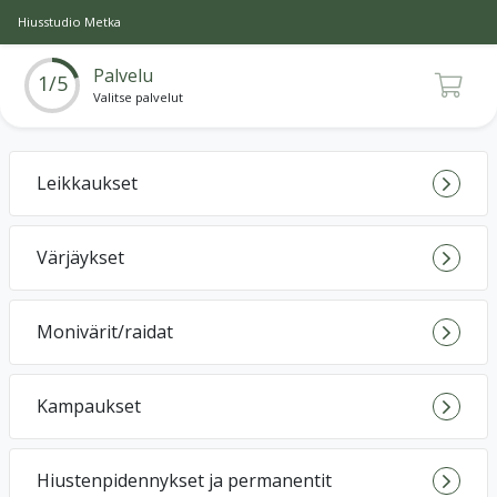
Hiusstudio Metka
Palvelu
1/5
Valitse palvelut
Leikkaukset
Värjäykset
Monivärit/raidat
Kampaukset
Hiustenpidennykset ja permanentit