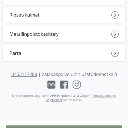
Ripset/kulmat
Metallinpoistokäsittely
Parta
0453117288
|
asiakaspalvelu@hiusstudiometka.fi
Tämä sivusto on suojattu reCAPTCHA-palvelulla, ja Googlen
Tietosuojaseloste
ja
Käyttöehdot
ovat voimassa
.