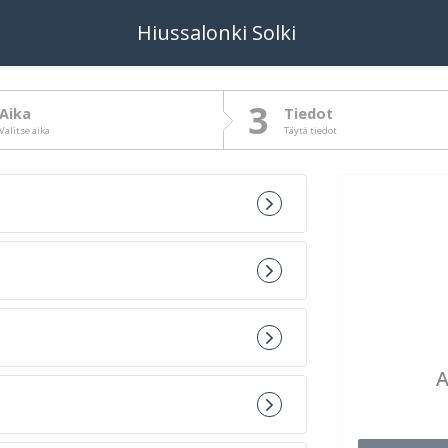
Hiussalonki Solki
3
Aika
Tiedot
Valitse aika
Täytä tiedot
A