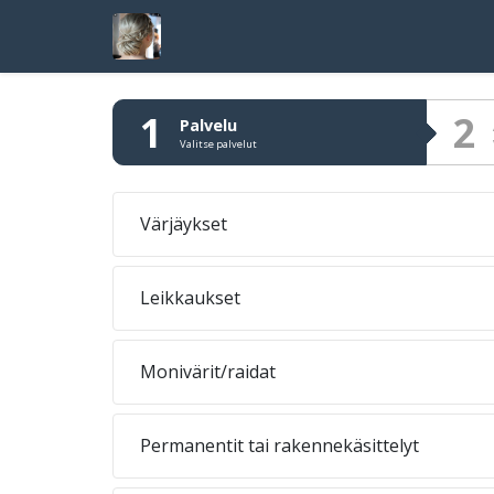
1
2
Palvelu
Valitse palvelut
Värjäykset
Leikkaukset
Monivärit/raidat
Permanentit tai rakennekäsittelyt