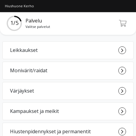
Hiushuone Kerho
Palvelu
1/5
Valitse palvelut
Leikkaukset
Monivärit/raidat
Värjäykset
Kampaukset ja meikit
Hiustenpidennykset ja permanentit