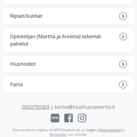
Ripset/kulmat
Opiskelijan (Martha ja Anniina) tekemät
palvelut
Hiushoidot
Parta
0503790369
|
kerho@hiushuonekerho.fi
Tämä sivusto on suojattu reCAPTCHA-palvelulla, ja Googlen
Tietosuojaseloste
ja
Käyttöehdot
ovat voimassa
.