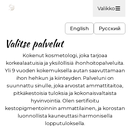
Valikko
English
Русский
Valitse palvelut
Kokenut kosmetologi, joka tarjoaa
korkealaatuisia ja yksilöllisiä ihonhoitopalveluita.
Yli 9 vuoden kokemuksella autan saavuttamaan
ihon hehkun ja kiinteyden. Palveluni on
suunnattu sinulle, joka arvostat ammattitaitoa,
pitkäkestoisia tuloksia ja kokonaisvaltaista
hyvinvointia. Olen sertifioitu
kestopigmentoinnin ammattilainen, ja korostan
luonnollista kauneuttasi harmonisella
lopputuloksella.