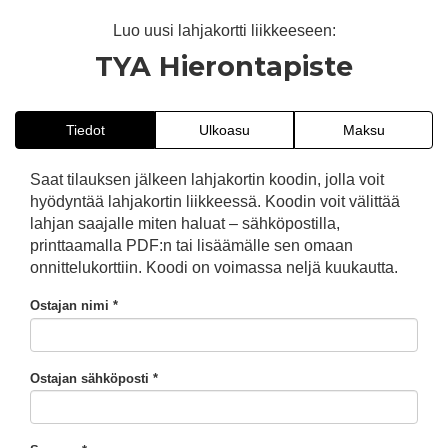
Luo uusi lahjakortti liikkeeseen:
TYA Hierontapiste
Tiedot
Ulkoasu
Maksu
Saat tilauksen jälkeen lahjakortin koodin, jolla voit
hyödyntää lahjakortin liikkeessä. Koodin voit välittää
lahjan saajalle miten haluat – sähköpostilla,
printtaamalla PDF:n tai lisäämälle sen omaan
onnittelukorttiin. Koodi on voimassa neljä kuukautta.
Ostajan nimi *
Ostajan sähköposti *