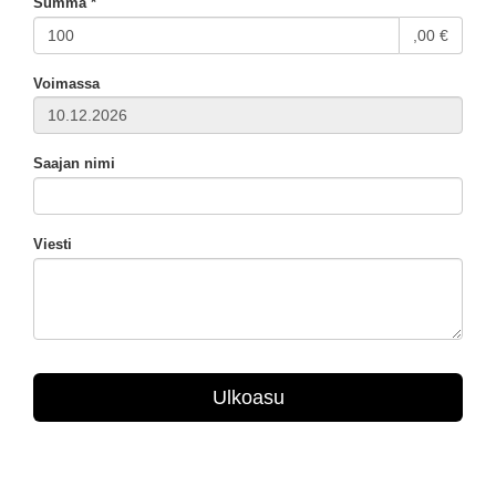
Summa *
,00 €
Voimassa
Saajan nimi
Viesti
Ulkoasu