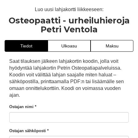
Luo uusi lahjakortti liikkeeseen:
Osteopaatti - urheiluhieroja
Petri Ventola
Tiedot
Ulkoasu
Maksu
Saat tilauksen jälkeen lahjakortin koodin, jolla voit
hyödyntää lahjakortin Petrin Osteopatiapalveluissa.
Koodin voit välittää lahjan saajalle miten haluat –
sähköpostilla, printtaamalla PDF:n tai lisäämälle sen
omaan onnittelukorttiin. Koodi on voimassa vuoden
ajan.
Ostajan nimi *
Ostajan sähköposti *