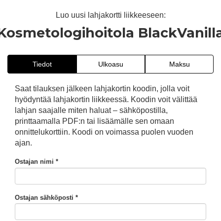
Luo uusi lahjakortti liikkeeseen:
Kosmetologihoitola BlackVanill
Tiedot
Ulkoasu
Maksu
Saat tilauksen jälkeen lahjakortin koodin, jolla voit
hyödyntää lahjakortin liikkeessä. Koodin voit välittää
lahjan saajalle miten haluat – sähköpostilla,
printtaamalla PDF:n tai lisäämälle sen omaan
onnittelukorttiin. Koodi on voimassa puolen vuoden
ajan.
Ostajan nimi *
Ostajan sähköposti *