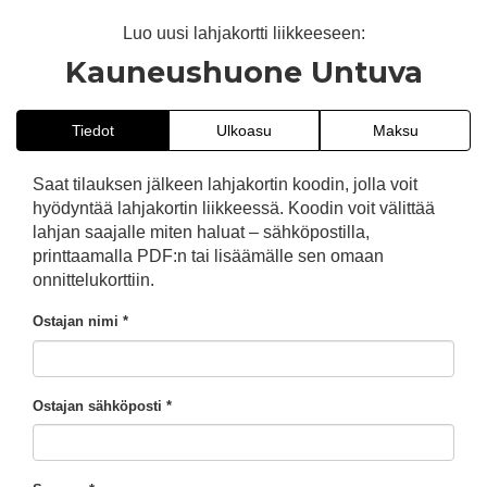
Luo uusi lahjakortti liikkeeseen:
Kauneushuone Untuva
Tiedot
Ulkoasu
Maksu
Saat tilauksen jälkeen lahjakortin koodin, jolla voit
hyödyntää lahjakortin liikkeessä. Koodin voit välittää
lahjan saajalle miten haluat – sähköpostilla,
printtaamalla PDF:n tai lisäämälle sen omaan
onnittelukorttiin.
Ostajan nimi *
Ostajan sähköposti *