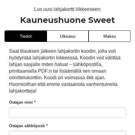
Luo uusi lahjakortti liikkeeseen:
Kauneushuone Sweet
Tiedot
Ulkoasu
Maksu
Saat tilauksen jälkeen lahjakortin koodin, jolla voit
hyödyntää lahjakortin liikkeessä. Koodin voit välittää
lahjan saajalle miten haluat – sähköpostilla,
printtaamalla PDF:n tai lisäämällä sen omaan
onnittelukorttiin. Koodi on voimassa 4kk ajan.
Huomioithan että emme vastaanota vanhentuineita
lahjakortteja!
Ostajan nimi *
Ostajan sähköposti *