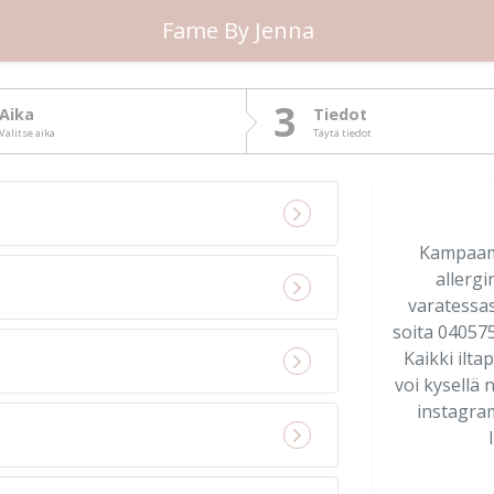
Fame By Jenna
3
Aika
Tiedot
Valitse aika
Täytä tiedot
Kampaamol
allerg
varatessas
soita 04057
Kaikki ilta
voi kysellä 
instagra