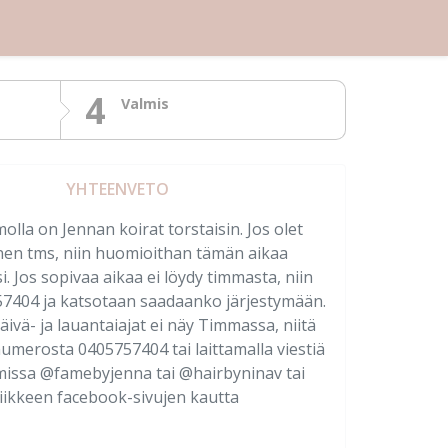
4
Valmis
YHTEENVETO
la on Jennan koirat torstaisin. Jos olet
inen tms, niin huomioithan tämän aikaa
i. Jos sopivaa aikaa ei löydy timmasta, niin
57404 ja katsotaan saadaanko järjestymään.
päivä- ja lauantaiajat ei näy Timmassa, niitä
numerosta 0405757404 tai laittamalla viestiä
missa @famebyjenna tai @hairbyninav tai
liikkeen facebook-sivujen kautta