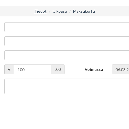
Tiedot
Ulkoasu
Maksukortti
€
.00
Voimassa