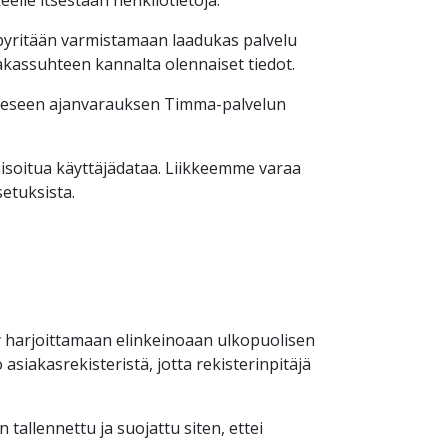
elle itsestään henkilötietoja.
la pyritään varmistamaan laadukas palvelu
siakassuhteen kannalta olennaiset tiedot.
kkeeseen ajanvarauksen Timma-palvelun
ymisoitua käyttäjädataa. Liikkeemme varaa
setuksista.
rry harjoittamaan elinkeinoaan ulkopuolisen
 asiakasrekisteristä, jotta rekisterinpitäjä
 tallennettu ja suojattu siten, ettei