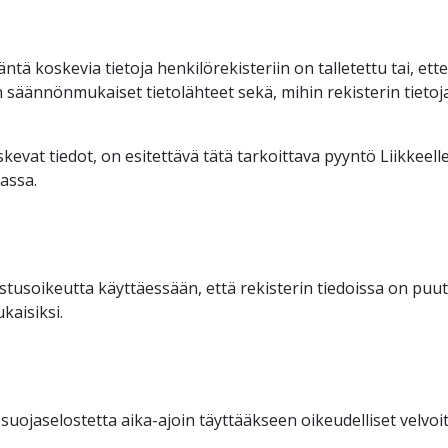
tä koskevia tietoja henkilörekisteriin on talletettu tai, ette
in säännönmukaiset tietolähteet sekä, mihin rekisterin tiet
evat tiedot, on esitettävä tätä tarkoittava pyyntö Liikkeelle 
assa.
tusoikeutta käyttäessään, että rekisterin tiedoissa on puutte
kaisiksi.
suojaselostetta aika-ajoin täyttääkseen oikeudelliset velvoi