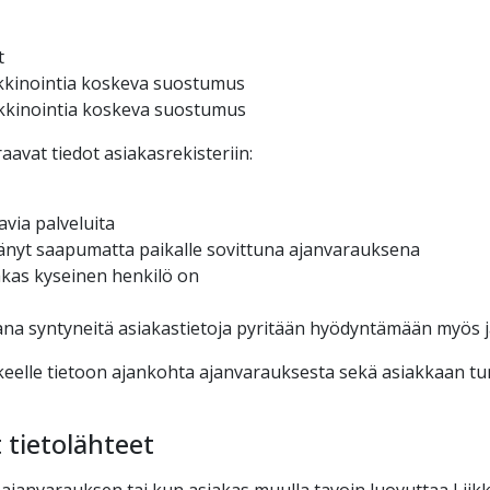
t
kkinointia koskeva suostumus
rkkinointia koskeva suostumus
raavat tiedot asiakasrekisteriin:
avia palveluita
änyt saapumatta paikalle sovittuna ajanvarauksena
akas kyseinen henkilö on
ikana syntyneitä asiakastietoja pyritään hyödyntämään myös 
kkeelle tietoon ajankohta ajanvarauksesta sekä asiakkaan tu
 tietolähteet