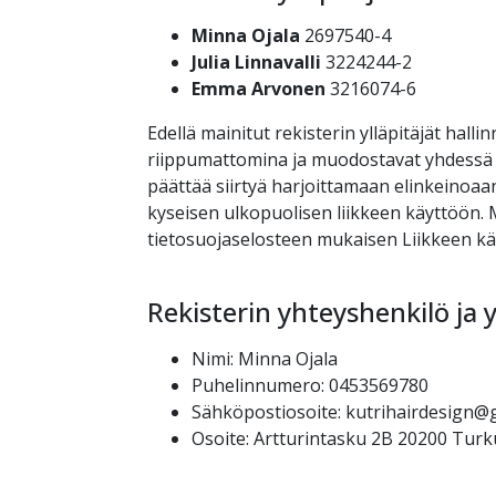
Minna Ojala
2697540-4
Julia Linnavalli
3224244-2
Emma Arvonen
3216074-6
Edellä mainitut rekisterin ylläpitäjät halli
riippumattomina ja muodostavat yhdessä täs
päättää siirtyä harjoittamaan elinkeinoaa
kyseisen ulkopuolisen liikkeen käyttöön. M
tietosuojaselosteen mukaisen Liikkeen käy
Rekisterin yhteyshenkilö ja 
Nimi
:
Minna Ojala
Puhelinnumero
:
0453569780
Sähköpostiosoite
:
kutrihairdesign@
Osoite
:
Artturintasku 2B
20200
Turk