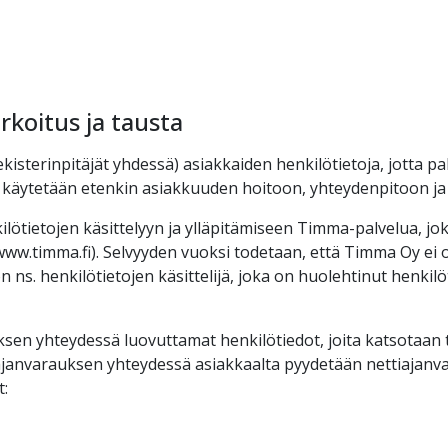
rkoitus ja tausta
ekisterinpitäjät yhdessä) asiakkaiden henkilötietoja, jotta pal
a käytetään etenkin asiakkuuden hoitoon, yhteydenpitoon ja
ilötietojen käsittelyyn ja ylläpitämiseen Timma-palvelua, j
 www.timma.fi). Selvyyden vuoksi todetaan, että Timma Oy ei 
on ns. henkilötietojen käsittelijä, joka on huolehtinut henkilö
ksen yhteydessä luovuttamat henkilötiedot, joita katsotaan
ajanvarauksen yhteydessä asiakkaalta pyydetään nettiajan
t: