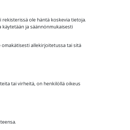
i rekisterissä ole häntä koskevia tietoja.
oja käytetään ja säännönmukaisesti
omakätisesti allekirjoitetussa tai sitä
ita tai virheitä, on henkilöllä oikeus
tteensa.