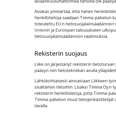
asiaankuulumattomilla tahoilla ole pääsyä 
Asiakas ymmärtää, että hänen henkilötie
henkilötietoja saadaan Timma-palvelun kautt
toteutettu EU:n tietosuojalainsäädännön 
Unionin ja Euroopan talousalueen ulkopuole
tietosuojalainsäädännön vaatimuksia.
Rekisterin suojaus
Liike on järjestänyt rekisterin tietoturva
pääsyn niin tietotekniikan avulla ylläpidett
Lähtökohtaisesti ainoastaan Liikkeen työnte
sisältämiin tietoihin. Lisäksi Timma Oy:n t
rekisterin henkilötietoja, jotta Timma-palv
Timma-palvelun muut tietojenkäsittelijät o
tavalla.