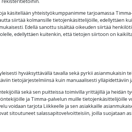
rekisteritietoihin.
toja käsitellään yhteistyökumppanimme tarjoamassa Timma-p
a siirtää kolmansille tietojenkäsittelijöille, edellyttäen kui
mukaisesti. Edellä sanottu sisältää oikeuden siirtää henki
lle, edellyttäen kuitenkin, että tietojen siirtoon on kaikil
n yleisesti hyväksyttävällä tavalla sekä pyrkii asianmukaisin
äviin tietojärjestelmiinsä kuin manuaalisesti ylläpidettäviin ja
kijöillä sekä sen puitteissa toimivilla yrittäjillä ja heidän t
yöntekijöille ja Timma-palvelun muille tietojenkäsittelijöille 
elu voidaan tarjota Liikkeelle ja sen asiakkaille asianmukaise
vat sitoutuneet salassapitovelvoitteisiin, joilla suojataan as