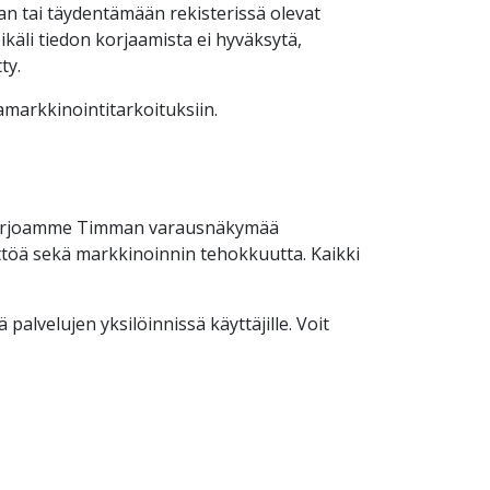
aan tai täydentämään rekisterissä olevat
ikäli tiedon korjaamista ei hyväksytä,
ty.
ramarkkinointitarkoituksiin.
 Tarjoamme Timman varausnäkymää
yttöä sekä markkinoinnin tehokkuutta. Kaikki
palvelujen yksilöinnissä käyttäjille. Voit