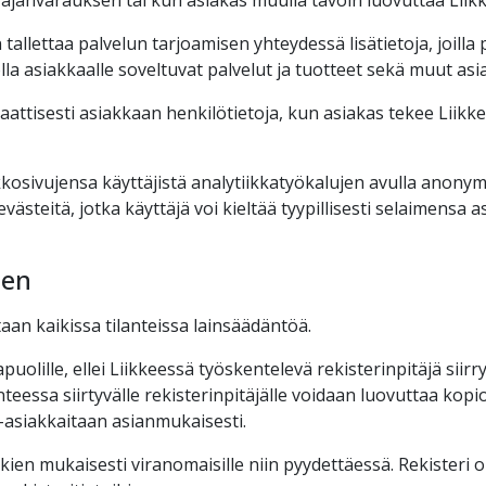
ajanvarauksen tai kun asiakas muulla tavoin luovuttaa Liikke
 tallettaa palvelun tarjoamisen yhteydessä lisätietoja, joil
 olla asiakkaalle soveltuvat palvelut ja tuotteet sekä muut a
aattisesti asiakkaan henkilötietoja, kun asiakas tekee Lii
rkkosivujensa käyttäjistä analytiikkatyökalujen avulla anon
steitä, jotka käyttäjä voi kieltää tyypillisesti selaimensa a
nen
an kaikissa tilanteissa lainsäädäntöä.
apuolille, ellei Liikkeessä työskentelevä rekisterinpitäjä sii
nteessa siirtyvälle rekisterinpitäjälle voidaan luovuttaa kopio
-asiakkaitaan asianmukaisesti.
kien mukaisesti viranomaisille niin pyydettäessä. Rekisteri on