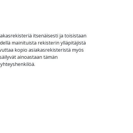
akasrekisteriä itsenäisesti ja toisistaan
lä mainituista rekisterin ylläpitäjistä
ovuttaa kopio asiakasrekisteristä myös
 säilyvät ainoastaan tämän
 yhteyshenkilöä.