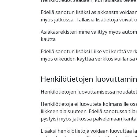
Henkilötiedot saadaan, kun asiakas tekee 
Edellä sanotun lisäksi asiakkaasta voidaan
myös jatkossa. Tällaisia lisätietoja voivat
Asiakasrekisteriimme välittyy myös autom
kautta.
Edellä sanotun lisäksi Liike voi kerätä ve
myös oikeuden käyttää verkkosivuillansa evä
Henkilötietojen luovuttami
Henkilötietojen luovuttamisessa noudateta
Henkilötietoja ei luovuteta kolmansille os
liikkeen alaisuuteen. Edellä sanotussa tila
pystyisi myös jatkossa palvelemaan kanta
Lisäksi henkilötietoja voidaan luovuttaa la