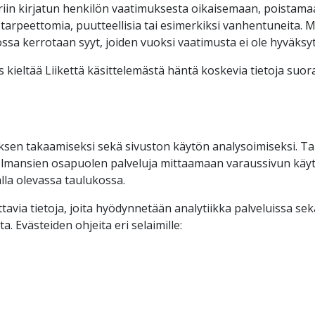
teriin kirjatun henkilön vaatimuksesta oikaisemaan, poistam
, tarpeettomia, puutteellisia tai esimerkiksi vanhentuneita. M
ossa kerrotaan syyt, joiden vuoksi vaatimusta ei ole hyväksyt
us kieltää Liikettä käsittelemästä häntä koskevia tietoja suo
ksen takaamiseksi sekä sivuston käytön analysoimiseksi.
ä kolmansien osapuolen palveluja mittaamaan varaussivun kä
alla olevassa taulukossa.
tavia tietoja, joita hyödynnetään analytiikka palveluissa sekä 
. Evästeiden ohjeita eri selaimille
: