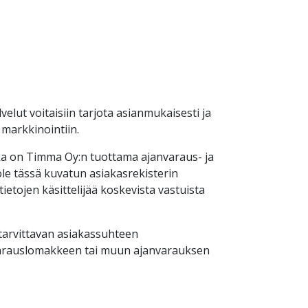
velut voitaisiin tarjota asianmukaisesti ja
 markkinointiin.
oka on Timma Oy:n tuottama ajanvaraus- ja
ole tässä kuvatun asiakasrekisterin
tietojen käsittelijää koskevista vastuista
 tarvittavan asiakassuhteen
varauslomakkeen tai muun ajanvarauksen