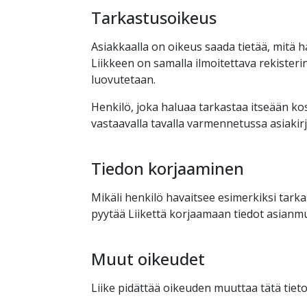
Tarkastusoikeus
Asiakkaalla on oikeus saada tietää, mitä hän
Liikkeen on samalla ilmoitettava rekister
luovutetaan.
Henkilö, joka haluaa tarkastaa itseään kosk
vastaavalla tavalla varmennetussa asiakirj
Tiedon korjaaminen
Mikäli henkilö havaitsee esimerkiksi tarkas
pyytää Liikettä korjaamaan tiedot asianmu
Muut oikeudet
Liike pidättää oikeuden muuttaa tätä tieto