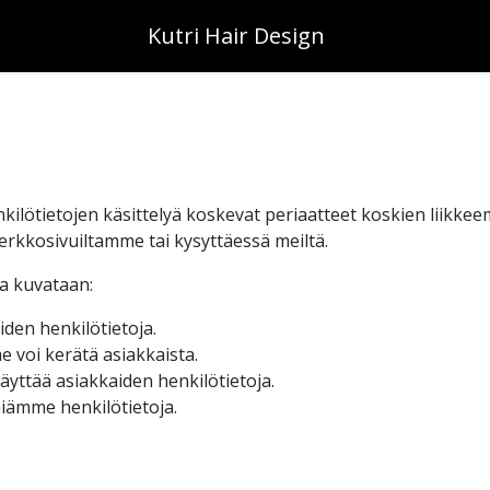
Kutri Hair Design
ilötietojen käsittelyä koskevat periaatteet koskien liikke
rkkosivuiltamme tai kysyttäessä meiltä.
a kuvataan:
den henkilötietoja.
e voi kerätä asiakkaista.
äyttää asiakkaiden henkilötietoja.
iämme henkilötietoja.