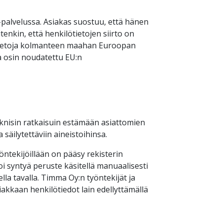
alvelussa. Asiakas suostuu, että hänen
tenkin, että henkilötietojen siirto on
lötietoja kolmanteen maahan Euroopan
ta osin noudatettu EU:n
 teknisin ratkaisuin estämään asiattomien
 säilytettäviin aineistoihinsa.
yöntekijöillään on pääsy rekisterin
voi syntyä peruste käsitellä manuaalisesti
lla tavalla. Timma Oy:n työntekijät ja
iakkaan henkilötiedot lain edellyttämällä