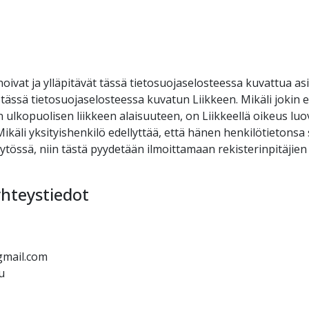
nnoivat ja ylläpitävät tässä tietosuojaselosteessa kuvattua asi
sä tietosuojaselosteessa kuvatun Liikkeen. Mikäli jokin edel
n ulkopuolisen liikkeen alaisuuteen, on Liikkeellä oikeus lu
ikäli yksityishenkilö edellyttää, että hänen henkilötietonsa
tössä, niin tästä pyydetään ilmoittamaan rekisterinpitäjien
yhteystiedot
gmail.com
u