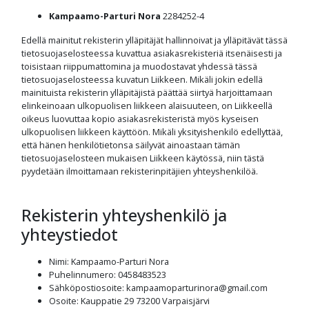
Kampaamo-Parturi Nora
2284252-4
Edellä mainitut rekisterin ylläpitäjät hallinnoivat ja ylläpitävät tässä
tietosuojaselosteessa kuvattua asiakasrekisteriä itsenäisesti ja
toisistaan riippumattomina ja muodostavat yhdessä tässä
tietosuojaselosteessa kuvatun Liikkeen. Mikäli jokin edellä
mainituista rekisterin ylläpitäjistä päättää siirtyä harjoittamaan
elinkeinoaan ulkopuolisen liikkeen alaisuuteen, on Liikkeellä
oikeus luovuttaa kopio asiakasrekisteristä myös kyseisen
ulkopuolisen liikkeen käyttöön. Mikäli yksityishenkilö edellyttää,
että hänen henkilötietonsa säilyvät ainoastaan tämän
tietosuojaselosteen mukaisen Liikkeen käytössä, niin tästä
pyydetään ilmoittamaan rekisterinpitäjien yhteyshenkilöä.
Rekisterin yhteyshenkilö ja
yhteystiedot
Nimi
:
Kampaamo-Parturi Nora
Puhelinnumero
:
0458483523
Sähköpostiosoite
:
kampaamoparturinora@gmail.com
Osoite
:
Kauppatie 29
73200
Varpaisjärvi