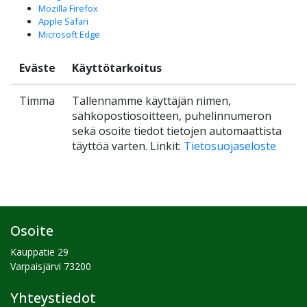
Mozilla Firefox
Apple Safari
Microsoft Edge
Eväste
Käyttötarkoitus
Timma
Tallennamme käyttäjän nimen,
sähköpostiosoitteen, puhelinnumeron
sekä osoite tiedot tietojen automaattista
täyttöä varten. Linkit
:
Tietosuojaseloste
Osoite
Kauppatie 29
Varpaisjärvi
73200
Yhteystiedot