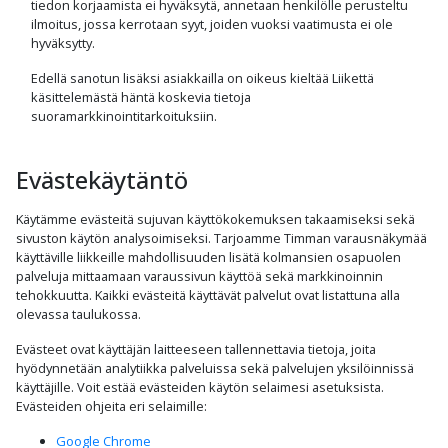
tiedon korjaamista ei hyväksytä, annetaan henkilölle perusteltu
ilmoitus, jossa kerrotaan syyt, joiden vuoksi vaatimusta ei ole
hyväksytty.
Edellä sanotun lisäksi asiakkailla on oikeus kieltää Liikettä
käsittelemästä häntä koskevia tietoja
suoramarkkinointitarkoituksiin.
Evästekäytäntö
Käytämme evästeitä sujuvan käyttökokemuksen takaamiseksi sekä
sivuston käytön analysoimiseksi. Tarjoamme Timman varausnäkymää
käyttäville liikkeille mahdollisuuden lisätä kolmansien osapuolen
palveluja mittaamaan varaussivun käyttöä sekä markkinoinnin
tehokkuutta. Kaikki evästeitä käyttävät palvelut ovat listattuna alla
olevassa taulukossa.
Evästeet ovat käyttäjän laitteeseen tallennettavia tietoja, joita
hyödynnetään analytiikka palveluissa sekä palvelujen yksilöinnissä
käyttäjille. Voit estää evästeiden käytön selaimesi asetuksista.
Evästeiden ohjeita eri selaimille
:
Google Chrome