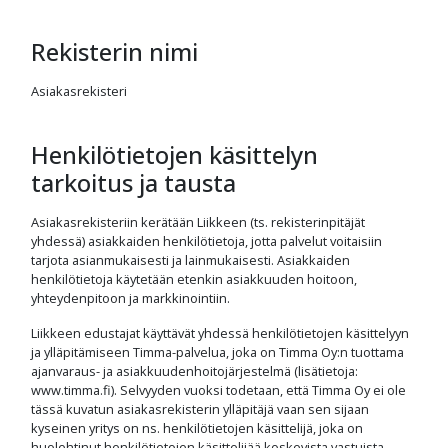
Rekisterin nimi
Asiakasrekisteri
Henkilötietojen käsittelyn
tarkoitus ja tausta
Asiakasrekisteriin kerätään Liikkeen (ts. rekisterinpitäjät
yhdessä) asiakkaiden henkilötietoja, jotta palvelut voitaisiin
tarjota asianmukaisesti ja lainmukaisesti. Asiakkaiden
henkilötietoja käytetään etenkin asiakkuuden hoitoon,
yhteydenpitoon ja markkinointiin.
Liikkeen edustajat käyttävät yhdessä henkilötietojen käsittelyyn
ja ylläpitämiseen Timma-palvelua, joka on Timma Oy:n tuottama
ajanvaraus- ja asiakkuudenhoitojärjestelmä (lisätietoja:
www.timma.fi). Selvyyden vuoksi todetaan, että Timma Oy ei ole
tässä kuvatun asiakasrekisterin ylläpitäjä vaan sen sijaan
kyseinen yritys on ns. henkilötietojen käsittelijä, joka on
huolehtinut henkilötietojen käsittelijää koskevista vastuista