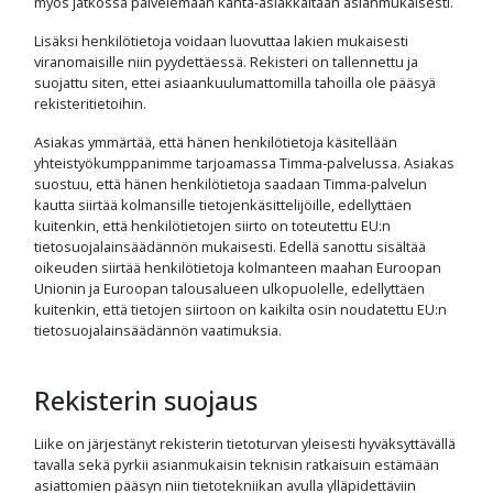
myös jatkossa palvelemaan kanta-asiakkaitaan asianmukaisesti.
Lisäksi henkilötietoja voidaan luovuttaa lakien mukaisesti
viranomaisille niin pyydettäessä. Rekisteri on tallennettu ja
suojattu siten, ettei asiaankuulumattomilla tahoilla ole pääsyä
rekisteritietoihin.
Asiakas ymmärtää, että hänen henkilötietoja käsitellään
yhteistyökumppanimme tarjoamassa Timma-palvelussa. Asiakas
suostuu, että hänen henkilötietoja saadaan Timma-palvelun
kautta siirtää kolmansille tietojenkäsittelijöille, edellyttäen
kuitenkin, että henkilötietojen siirto on toteutettu EU:n
tietosuojalainsäädännön mukaisesti. Edellä sanottu sisältää
oikeuden siirtää henkilötietoja kolmanteen maahan Euroopan
Unionin ja Euroopan talousalueen ulkopuolelle, edellyttäen
kuitenkin, että tietojen siirtoon on kaikilta osin noudatettu EU:n
tietosuojalainsäädännön vaatimuksia.
Rekisterin suojaus
Liike on järjestänyt rekisterin tietoturvan yleisesti hyväksyttävällä
tavalla sekä pyrkii asianmukaisin teknisin ratkaisuin estämään
asiattomien pääsyn niin tietotekniikan avulla ylläpidettäviin