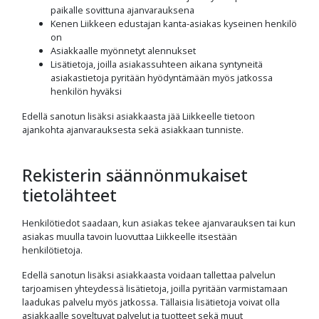
paikalle sovittuna ajanvarauksena
Kenen Liikkeen edustajan kanta-asiakas kyseinen henkilö
on
Asiakkaalle myönnetyt alennukset
Lisätietoja, joilla asiakassuhteen aikana syntyneitä
asiakastietoja pyritään hyödyntämään myös jatkossa
henkilön hyväksi
Edellä sanotun lisäksi asiakkaasta jää Liikkeelle tietoon
ajankohta ajanvarauksesta sekä asiakkaan tunniste.
Rekisterin säännönmukaiset
tietolähteet
Henkilötiedot saadaan, kun asiakas tekee ajanvarauksen tai kun
asiakas muulla tavoin luovuttaa Liikkeelle itsestään
henkilötietoja.
Edellä sanotun lisäksi asiakkaasta voidaan tallettaa palvelun
tarjoamisen yhteydessä lisätietoja, joilla pyritään varmistamaan
laadukas palvelu myös jatkossa. Tällaisia lisätietoja voivat olla
asiakkaalle soveltuvat palvelut ja tuotteet sekä muut