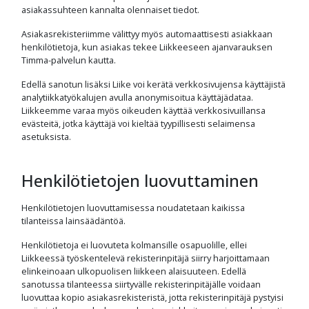
asiakassuhteen kannalta olennaiset tiedot.
Asiakasrekisteriimme välittyy myös automaattisesti asiakkaan
henkilötietoja, kun asiakas tekee Liikkeeseen ajanvarauksen
Timma-palvelun kautta.
Edellä sanotun lisäksi Liike voi kerätä verkkosivujensa käyttäjistä
analytiikkatyökalujen avulla anonymisoitua käyttäjädataa.
Liikkeemme varaa myös oikeuden käyttää verkkosivuillansa
evästeitä, jotka käyttäjä voi kieltää tyypillisesti selaimensa
asetuksista.
Henkilötietojen luovuttaminen
Henkilötietojen luovuttamisessa noudatetaan kaikissa
tilanteissa lainsäädäntöä.
Henkilötietoja ei luovuteta kolmansille osapuolille, ellei
Liikkeessä työskentelevä rekisterinpitäjä siirry harjoittamaan
elinkeinoaan ulkopuolisen liikkeen alaisuuteen. Edellä
sanotussa tilanteessa siirtyvälle rekisterinpitäjälle voidaan
luovuttaa kopio asiakasrekisteristä, jotta rekisterinpitäjä pystyisi