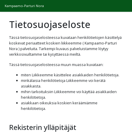
Kampaamo-Parturi Nora
Tietosuojaseloste
Tässä tietosuojaselosteessa kuvataan henkilötietojen käsittelyä
koskevat periaatteet koskien liikkeemme (
Kampaamo-Parturi
Nora
) palveluita. Tarkempi kuvaus palveluistamme löytyy
verkkosivuiltamme tai kysyttäessä meiltä.
Tässä tietosuojaselosteessa muun muassa kuvataan:
miten Liikkeemme käsittelee asiakkaiden henkilötietoja.
minkälaisia henkilötietoja Liikkeemme voi kerätä
asiakkaista.
mihin tarkoituksiin Liikkeemme voi käyttää asiakkaiden
henkilötietoja.
asiakkaan oikeuksia koskien keräämiämme
henkilötietoja.
Rekisterin ylläpitäjät