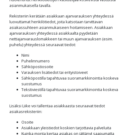
asianmukaisella tavalla.
Rekisteriin kerätään asiakkaan ajanvarauksen yhteydessä
luovuttamat henkilötiedot, joita katsotaan tarvittavan
asiakassuhteen asianmukaiseen hoitamiseen. Asiakkaan
ajanvarauksen yhteydessä asiakkaalta pyydetään
nettiajanvarauslomakkeen tai muun ajanvarauksen (esim.
puhelu) yhteydessä seuraavat tiedot:
Nimi
Puhelinnumero
Sähköpostiosoite
Varauksen lisätiedot tai erityistoiveet
Sähköpostilla tapahtuvaa suoramarkkinointia koskeva
suostumus
Tekstiviestillä tapahtuvaa suoramarkkinointia koskeva
suostumus
Lisäksi Liike voi tallentaa asiakkaasta seuraavat tiedot
asiakasrekisteriin:
Osoite
Asiakkaan yleistiedot koskien tarjottavia palveluita
Kuinka monta kertaa asiakas on jättänyt saapumatta