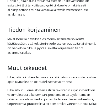
Henkilö, joka haluaa tarkastaa itseään koskevat tiedot, on
esitettävä tätä tarkoittava pyyntö Liikkeelle omakätisesti
allekirjoitetussa tai sitä vastaavalla tavalla varmennetussa
asiakirjassa.
Tiedon korjaaminen
Mikäli henkilö havaitsee esimerkiksi tarkastusoikeutta
käyttäessään, että rekisterin tiedoissa on puutteita tai virheitä,
on henkilöllä oikeus pyytää Liikettä korjaamaan tiedot
asianmukaisiksi.
Muut oikeudet
Liike pidättää oikeuden muuttaa tätä tietosuojaselostetta aika-
ajoin täyttääkseen oikeudelliset velvoitteensa.
Liike sitoutuu oma-aloitteisesti tai rekisteriin kirjatun henkilön
vaatimuksesta oikaisemaan, poistamaan tai täydentämään
rekisterissä olevat tiedot, joiden todetaan olevan virheellisiä,
tarpeettomia, puutteellisia tai esimerkiksi vanhentuneita. Mikäli