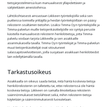
tietojärjestelmiinsä kuin manuaalisesti ylläpidettäviin ja
säilytettäviin aineistoihinsa.
Lähtökohtaisesti ainoastaan Liikkeen työntekijöillä sekä sen
puitteissa toimivilla yrittäjillä ja heidän työntekijöillään on pääsy
rekisterin sisältämiin tietoihin. Lisäksi Timma Oy:n työntekijöille ja
Timma-palvelun muille tietojenkäsittelijöille voi syntyä peruste
käsitellä manuaalisesti rekisterin henkilötietoja, jotta Timma-
palvelu voidaan tarjota Liikkeelle ja sen asiakkaille
asianmukaisella tavalla. Timma Oy:n työntekijät ja Timma-palvelun
muut tietojenkäsittelijät ovat sitoutuneet
salassapitovelvoitteisiin, joilla suojataan asiakkaan henkilötiedot
lain edellyttämällä tavalla.
Tarkastusoikeus
Asiakkaalla on oikeus saada tietää, mitä häntä koskevia tietoja
henkilörekisteriin on talletettu tai, ettei rekisterissä ole häntä
koskevia tietoja. Liikkeen on samalla ilmoitettava rekisterin
säännönmukaiset tietolähteet sekä, mihin rekisterin tietoja
käytetään ja säännönmukaisesti luovutetaan.