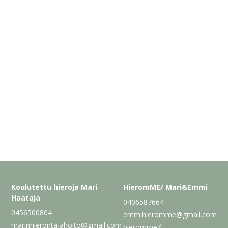
Koulutettu hieroja Mari
HieromME/ Mari&Emmi
Haataja
0406587664
0456500804
emmihieromme@gmail.com
marinhierontajahoito@gmail.com
hieromme.fi